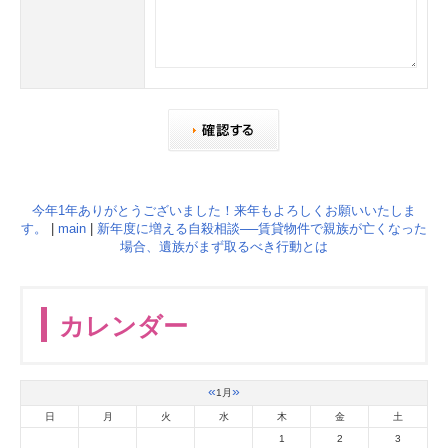
今年1年ありがとうございました！来年もよろしくお願いいたしま
す。
|
main
|
新年度に増える自殺相談──賃貸物件で親族が亡くなった
場合、遺族がまず取るべき行動とは
カレンダー
«
»
1月
日
月
火
水
木
金
土
1
2
3