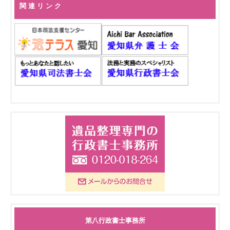
関 連 リ ン ク
第八行政書士事務所