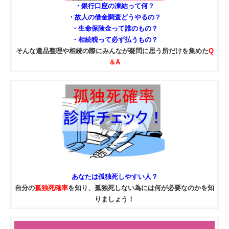
・銀行口座の凍結って何？
・故人の借金調査どうやるの？
・生命保険金って誰のもの？
・相続税って必ず払うもの？
そんな遺品整理や相続の際にみんなが疑問に思う所だけを集めた
Q
＆A
あなたは
孤独死
しやすい人？
自分の
孤独死確率
を知り、孤独死しない為には何が必要なのかを知
りましょう！