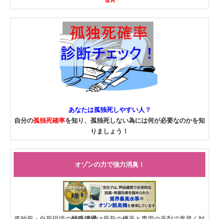
＆A
あなたは
孤独死
しやすい人？
自分の
孤独死確率
を知り、孤独死しない為には何が必要なのかを知
りましょう！
オゾンの力で強力消臭！
孤独死・自死現場の
特殊清掃
は最新の機器と専用の薬剤で素早く対