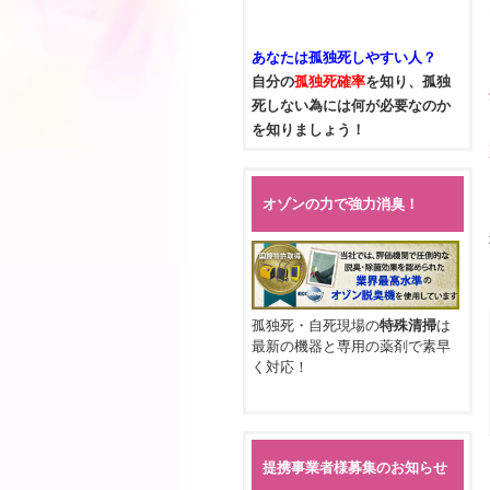
あなたは
孤独死
しやすい人？
自分の
孤独死確率
を知り、孤独
死しない為には何が必要なのか
を知りましょう！
オゾンの力で強力消臭！
孤独死・自死現場の
特殊清掃
は
最新の機器と専用の薬剤で素早
く対応！
提携事業者様募集のお知らせ