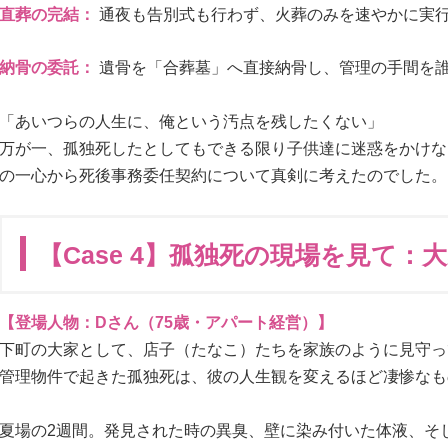
直葬の完結：
通夜も告別式も行わず、火葬のみを速やかに実
納骨の委託：
遺骨を「合葬墓」へ直接納骨し、管理の手間を
「あいつらの人生に、俺という汚点を残したくない」
万が一、孤独死したとしてもできる限り子供達に迷惑をかけな
の一心から死後事務委任契約について真剣に考えたのでした。
【Case 4】孤独死の現場を見て：
【登場人物：Dさん（75歳・アパート経営）】
下町の大家として、店子（たなこ）たちを家族のように見守っ
管理物件で起きた孤独死は、彼の人生観を変えるほど凄惨なも
夏場の2週間。発見された時の異臭、壁に染み付いた体液、そ