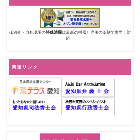
孤独死・自死現場の
特殊清掃
は最新の機器と専用の薬剤で素早く対
応！
関 連 リ ン ク