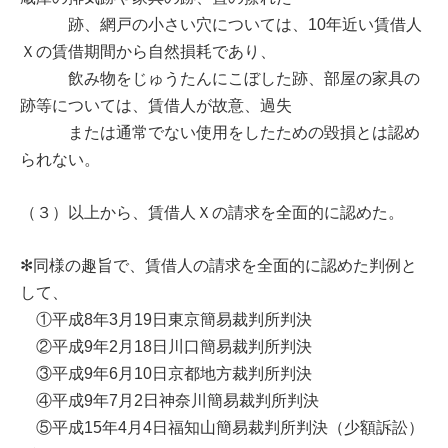
跡、網戸の小さい穴については、10年近い賃借人
Ｘの賃借期間から自然損耗であり、
飲み物をじゅうたんにこぼした跡、部屋の家具の
跡等については、賃借人が故意、過失
または通常でない使用をしたための毀損とは認め
られない。
（３）以上から、賃借人Ｘの請求を全面的に認めた。
✻同様の趣旨で、賃借人の請求を全面的に認めた判例と
して、
①平成8年3月19日東京簡易裁判所判決
②平成9年2月18日川口簡易裁判所判決
③平成9年6月10日京都地方裁判所判決
④平成9年7月2日神奈川簡易裁判所判決
⑤平成15年4月4日福知山簡易裁判所判決（少額訴訟）