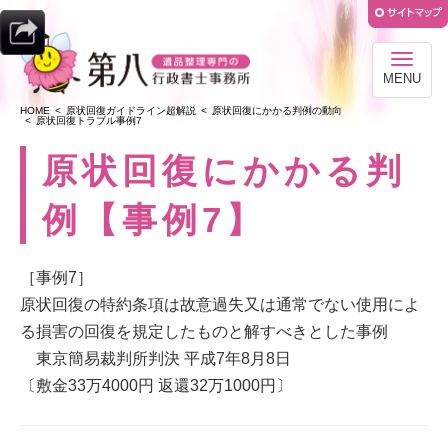
MENU
HOME
原状回復ガイドライン超解説
原状回復にかかる判例の動向
原状回復トラブル事例7
原状回復にかかる判
例【事例7】
［事例7］
原状回復の特約条項は故意過失又は通常でない使用によ
る損害の回復を規定したものと解すべきとした事例
東京簡易裁判所判決 平成7年8月8日
〔敷金33万4000円 返還32万1000円〕