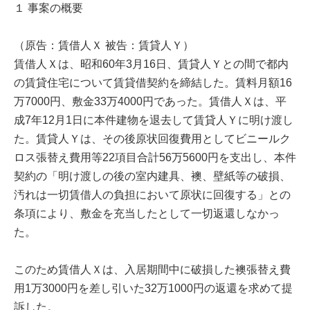
１ 事案の概要
（原告：賃借人Ｘ 被告：賃貸人Ｙ）
賃借人Ｘは、昭和60年3月16日、賃貸人Ｙとの間で都内
の賃貸住宅について賃貸借契約を締結した。賃料月額16
万7000円、敷金33万4000円であった。賃借人Ｘは、平
成7年12月1日に本件建物を退去して賃貸人Ｙに明け渡し
た。賃貸人Ｙは、その後原状回復費用としてビニールク
ロス張替え費用等22項目合計56万5600円を支出し、本件
契約の「明け渡しの後の室内建具、襖、壁紙等の破損、
汚れは一切賃借人の負担において原状に回復する」との
条項により、敷金を充当したとして一切返還しなかっ
た。
このため賃借人Ｘは、入居期間中に破損した襖張替え費
用1万3000円を差し引いた32万1000円の返還を求めて提
訴した。