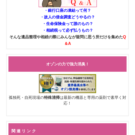
・銀行口座の凍結って何？
・故人の借金調査どうやるの？
・生命保険金って誰のもの？
・相続税って必ず払うもの？
そんな遺品整理や相続の際にみんなが疑問に思う所だけを集めた
Q
＆A
オゾンの力で強力消臭！
孤独死・自死現場の
特殊清掃
は最新の機器と専用の薬剤で素早く対
応！
関 連 リ ン ク