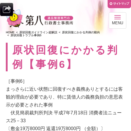
MENU
HOME
原状回復ガイドライン超解説
原状回復にかかる判例の動向
原状回復トラブル事例6
原状回復にかかる判
例【事例6】
［事例6］
まっさらに近い状態に回復すべき義務ありとするには客
観的理由が必要であり、特に賃借人の義務負担の意思表
示が必要とされた事例
伏見簡易裁判所判決 平成7年7月18日 消費者法ニュー
ス25－33
〔敷金19万8000円 返還19万8000円 （全額）〕