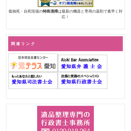
孤独死・自死現場の
特殊清掃
は最新の機器と専用の薬剤で素早く対
応！
関 連 リ ン ク