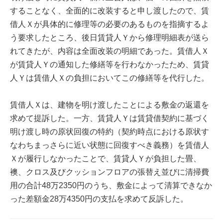
することなく、全面的に改装すると申し渡したので、賃
借人Ｘが具体的に修理等の必要のあるものを指摘するよ
う要求したところ、後日賃貸人Ｙから修理明細表が送ら
れてきたが、内容は全面改装の明細であった。賃借人Ｘ
が賃貸人Ｙの通知した修繕等を行わなかったため、賃貸
人Ｙは賃借人Ｘの負担においてこの修繕等を代行した。
賃借人Ｘは、建物を明け渡したことによる敷金の返還を
求めて提訴した。一方、賃貸人Ｙは賃貸借契約に基づく
明け渡し時の原状回復の特約（契約時点における原状す
なわちまっさらに近い状態に回復すべき義務）を賃借人
Ｘが履行しなかったことで、賃貸人Ｙが負担した畳、
襖、クロス及びクッションフロアの張替え並びに清掃費
用の合計48万2350円のうち、敷金によって清算できなか
った差額金28万4350円の支払を求めて反訴した。