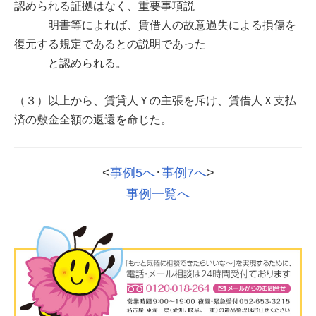
認められる証拠はなく、重要事項説
明書等によれば、賃借人の故意過失による損傷を
復元する規定であるとの説明であった
と認められる。
（３）以上から、賃貸人Ｙの主張を斥け、賃借人Ｘ支払
済の敷金全額の返還を命じた。
<
事例5へ
･
事例7へ
>
事例一覧へ